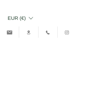
EUR (€)
Junte-se À Causa.
Somos mais do que uma marca:
somos uma família.
Faça parte da
nossa história.
OK