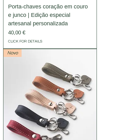
Porta-chaves coração em couro
e junco | Edição especial
artesanal personalizada
Preço
40,00 €
CLICK FOR DETAILS
Novo