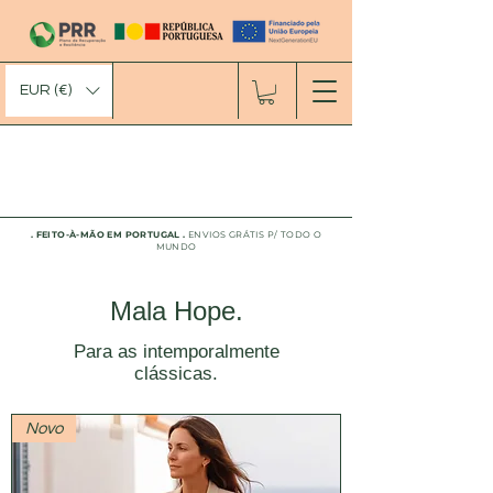
EUR (€)
. FEITO-À-MÃO EM PORTUGAL
.
ENVIOS GRÁTIS P/ TODO O
MUNDO
Mala Hope.
Para as intemporalmente
clássicas.
Novo