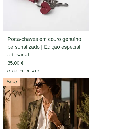
Porta-chaves em couro genuíno
personalizado | Edição especial
artesanal
Preço
35,00 €
CLICK FOR DETAILS
Novo