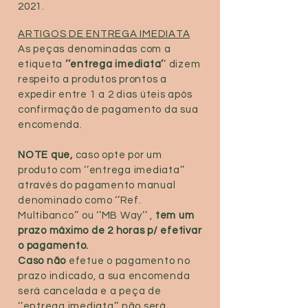
2021.
ARTIGOS DE ENTREGA IMEDIATA
As peças denominadas com a
etiqueta
‘’entrega imediata’
’ dizem
respeito a produtos prontos a
expedir entre 1 a 2 dias úteis após
confirmação de pagamento da sua
encomenda.
NOTE que,
caso opte por um
produto com ‘’entrega imediata’’
através do pagamento manual
denominado como ‘’Ref.
Multibanco’’ ou ‘’MB Way’’ ,
tem um
prazo máximo de 2 horas p/ efetivar
o pagamento.
Caso não
efetue o pagamento no
prazo indicado, a sua encomenda
será cancelada e a peça de
‘’entrega imediata’’ não será