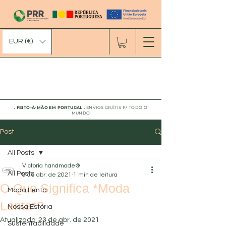
EUR (€)
. FEITO-À-MÃO EM PORTUGAL
.
ENVIOS GRÁTIS P/ TODO O
MUNDO
Post
All Posts
Victoria handmade®
All Posts
9 de abr. de 2021
1 min de leitura
O Que Significa *Moda
Moda Lenta
Lenta*?
Nossa Estória
Atualizado:
23 de abr. de 2021
Sustentabilidade