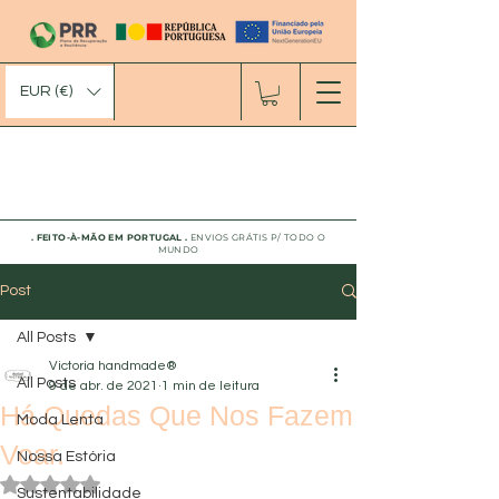
EUR (€)
. FEITO-À-MÃO EM PORTUGAL
.
ENVIOS GRÁTIS P/ TODO O
MUNDO
Post
All Posts
Victoria handmade®
All Posts
9 de abr. de 2021
1 min de leitura
Há Quedas Que Nos Fazem
Moda Lenta
Voar.
Nossa Estória
Avaliado com NaN de 5 estrelas.
Sustentabilidade