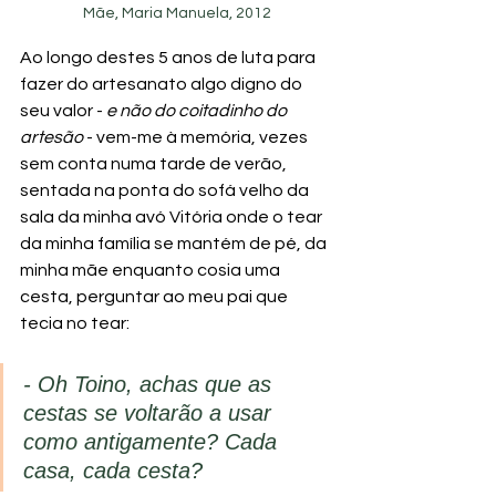
Mãe, Maria Manuela, 2012
Ao longo destes 5 anos de luta para 
fazer do artesanato algo digno do 
seu valor - 
e não do coitadinho do 
artesão
 - vem-me à memória, vezes 
sem conta numa tarde de verão, 
sentada na ponta do sofá velho da 
sala da minha avó Vitória onde o tear 
da minha família se mantém de pé, da 
minha mãe enquanto cosia uma 
cesta, perguntar ao meu pai que 
tecia no tear: 
- Oh Toino, achas que as 
cestas se voltarão a usar 
como antigamente? Cada 
casa, cada cesta?