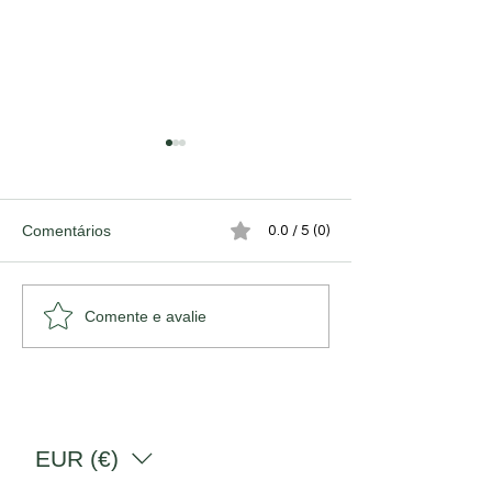
Comentários
0.0 / 5 (0)
A Vitória da Esperança.
A (des)Valoriza
Comente e avalie
Artesanato Port
EUR (€)